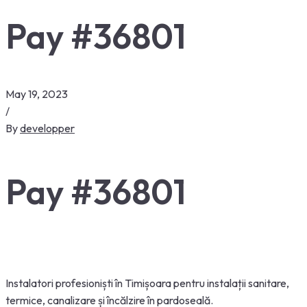
Pay #36801
May 19, 2023
/
By
developper
Pay #36801
Instalatori
profesioniști
în
Timișoara
pentru
instalații
sanitare,
termice, canalizare
și
încălzire
în
pardoseală
.