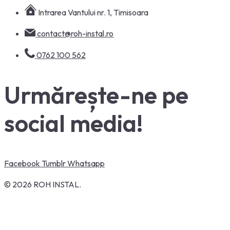
Intrarea Vantului nr. 1, Timisoara
contact@roh-instal.ro
0762 100 562
Urmărește-ne pe
social media!
Facebook
Tumblr
Whatsapp
© 2026 ROH INSTAL.
Instalații sanitare, instalații termice, încălzire în pardoseală,
montaj încălzire în pardoseală, instalații canalizare, montaj