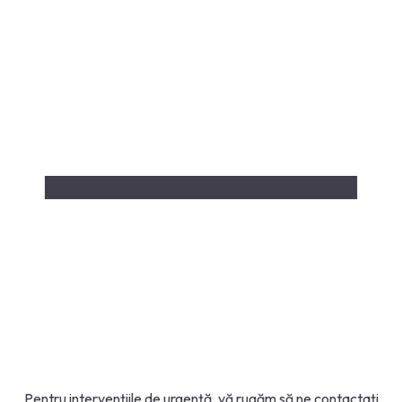
Pentru intervențiile de urgență, vă rugăm să ne contactați