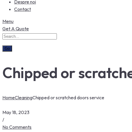
Despre noi
Contact
Menu
Get A Quote
Chipped or scratche
Home
Cleaning
Chipped or scratched doors service
May 18, 2023
/
No Comments