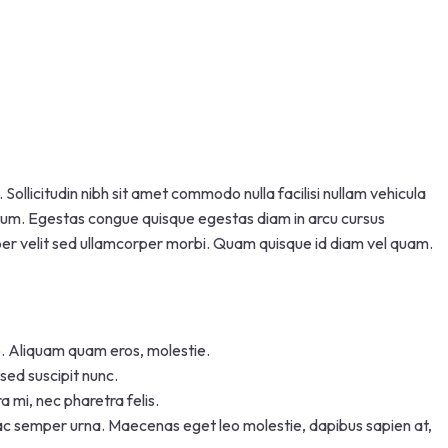
ollicitudin nibh sit amet commodo nulla facilisi nullam vehicula
dum. Egestas congue quisque egestas diam in arcu cursus
orper velit sed ullamcorper morbi. Quam quisque id diam vel quam.
to. Aliquam quam eros, molestie.
sed suscipit nunc.
a mi, nec pharetra felis.
us, ac semper urna. Maecenas eget leo molestie, dapibus sapien at,