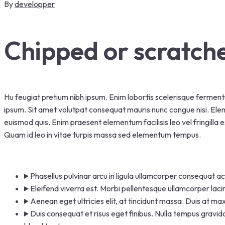
By
developper
Chipped or scratche
Hu feugiat pretium nibh ipsum. Enim lobortis scelerisque fermentu
ipsum. Sit amet volutpat consequat mauris nunc congue nisi. El
euismod quis. Enim praesent elementum facilisis leo vel fringilla
Quam id leo in vitae turpis massa sed elementum tempus.
Phasellus pulvinar arcu in ligula ullamcorper consequat ac
Eleifend viverra est. Morbi pellentesque ullamcorper lacin
Aenean eget ultricies elit, at tincidunt massa. Duis at max
Duis consequat et risus eget finibus. Nulla tempus gravida