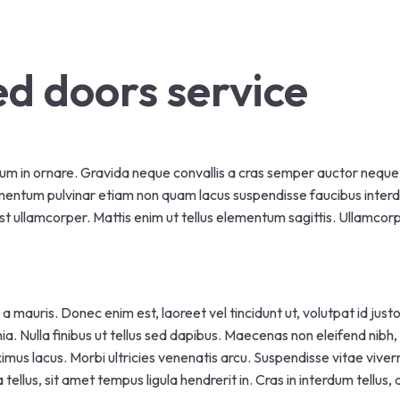
d doors service
m in ornare. Gravida neque convallis a cras semper auctor neque. S
ementum pulvinar etiam non quam lacus suspendisse faucibus inter
 est ullamcorper. Mattis enim ut tellus elementum sagittis. Ullamc
 a mauris. Donec enim est, laoreet vel tincidunt ut, volutpat id jus
ia. Nulla finibus ut tellus sed dapibus. Maecenas non eleifend nibh, 
imus lacus. Morbi ultricies venenatis arcu. Suspendisse vitae viverr
 tellus, sit amet tempus ligula hendrerit in. Cras in interdum tell